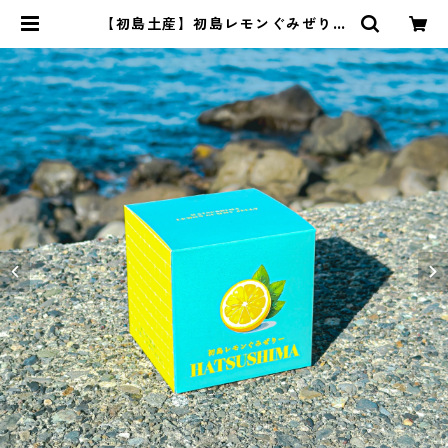
【初島土産】初島レモンぐみぜりー
| HATSUSHIMA STORE&CAFE