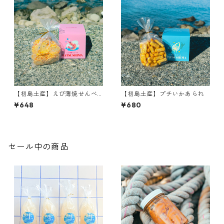
【初島土産】えび薄焼せんべ
【初島土産】プチいかあられ
い
¥648
¥680
セール中の商品