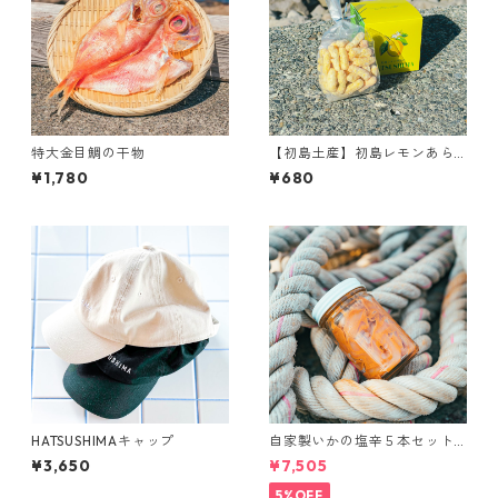
特大金目鯛の干物
【初島土産】初島レモンあら
れ
¥1,780
¥680
HATSUSHIMAキャップ
自家製いかの塩辛５本セット
（瓶入り）
¥3,650
¥7,505
5%OFF