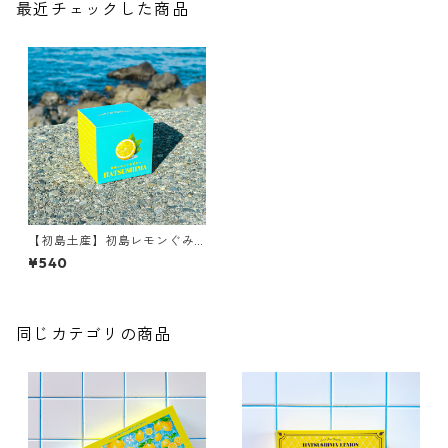
最近チェックした商品
【初島土産】初島レモンぐみ
ぜりー
¥540
同じカテゴリの商品