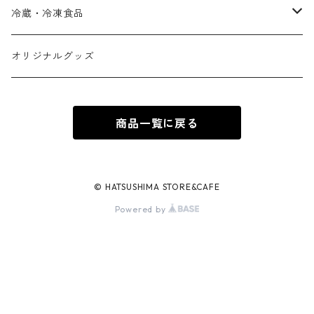
＃かわいい旅してきました
冷蔵・冷凍食品
その他
自家製
オリジナルグッズ
干物
商品一覧に戻る
© HATSUSHIMA STORE&CAFE
Powered by