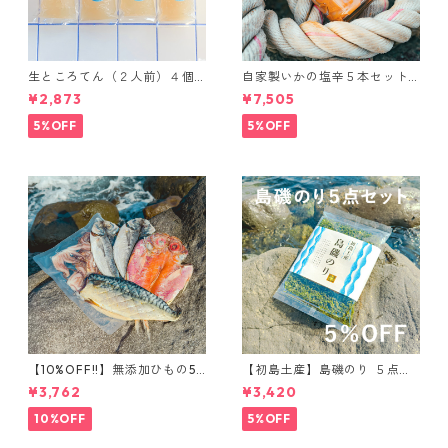
生ところてん（２人前）４個
自家製いかの塩辛５本セット
セット ※当店限定パッケージ
（瓶入り）
¥2,873
¥7,505
5%OFF
5%OFF
【10%OFF!!】無添加ひもの5
【初島土産】島磯のり ５点セ
点セット
ット
¥3,762
¥3,420
10%OFF
5%OFF