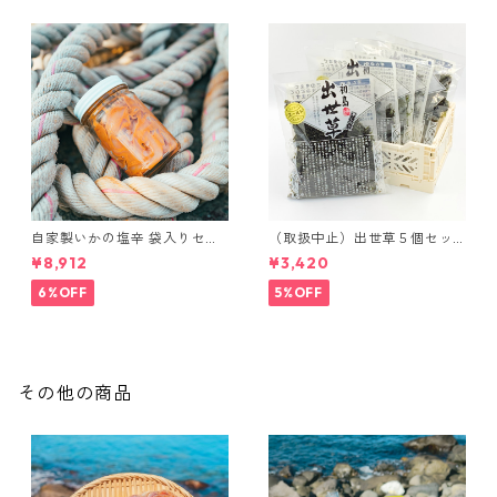
自家製いかの塩辛 袋入りセッ
（取扱中止）出世草５個セッ
ト ※最大12%OFF
ト
¥8,912
¥3,420
6%OFF
5%OFF
その他の商品